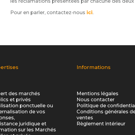
les réclamations présentées par chacune des deux 
Pour en parler, contactez-nous
ici
.
ertises
Informations
ert des marchés
Mentions légales
lics et privés
Nous contacter
lisation ponctuelle ou
Politique de confidentia
ernalisation de vos
Conditions générales d
onses,
ventes
istance juridique et
Règlement intérieur
mation sur les Marchés