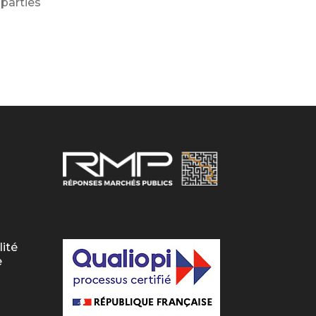
parties
lité
e