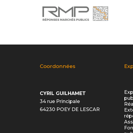
Coordonnées
Exp
Exp
CYRIL GUILHAMET
pub
34 rue Principale
Réa
64230 POEY DE LESCAR
Ext
rép
Ass
For