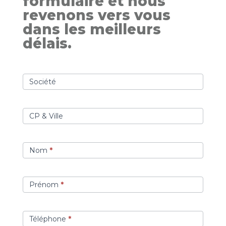
formulaire et nous
revenons vers vous
dans les meilleurs
délais.
contact
formations
Société
programme
CP & Ville
Nom
*
Prénom
*
Téléphone
*